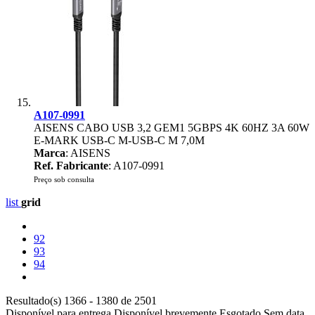
A107-0991
AISENS CABO USB 3,2 GEM1 5GBPS 4K 60HZ 3A 60W
E-MARK USB-C M-USB-C M 7,0M
Marca
: AISENS
Ref. Fabricante
: A107-0991
Preço sob consulta
list
grid
92
93
94
Resultado(s) 1366 - 1380 de 2501
Disponível para entrega
Disponível brevemente
Esgotado
Sem data