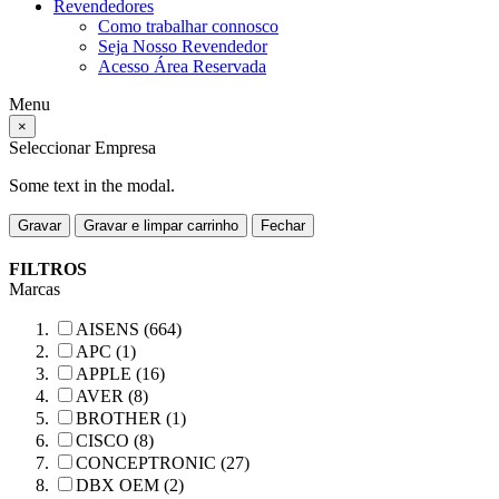
Revendedores
Como trabalhar connosco
Seja Nosso Revendedor
Acesso Área Reservada
Menu
×
Seleccionar Empresa
Some text in the modal.
Gravar
Gravar e limpar carrinho
Fechar
FILTROS
Marcas
AISENS (664)
APC (1)
APPLE (16)
AVER (8)
BROTHER (1)
CISCO (8)
CONCEPTRONIC (27)
DBX OEM (2)