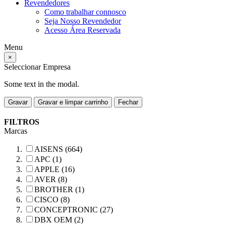
Revendedores
Como trabalhar connosco
Seja Nosso Revendedor
Acesso Área Reservada
Menu
×
Seleccionar Empresa
Some text in the modal.
Gravar
Gravar e limpar carrinho
Fechar
FILTROS
Marcas
AISENS (664)
APC (1)
APPLE (16)
AVER (8)
BROTHER (1)
CISCO (8)
CONCEPTRONIC (27)
DBX OEM (2)