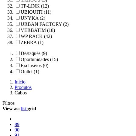
TP-LINK (12)
UBIQUITI (11)
UNYKA (2)
URBAN FACTORY (2)
VERBATIM (18)
WP RACK (42)
ZEBRA (1)
Destaques (9)
Oportunidades (15)
Exclusivos (0)
Outlet (1)
Início
Produtos
Cabos
Filtros
View as:
list
grid
89
90
91