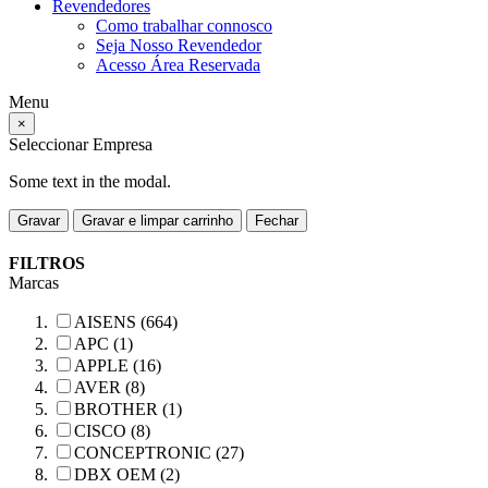
Revendedores
Como trabalhar connosco
Seja Nosso Revendedor
Acesso Área Reservada
Menu
×
Seleccionar Empresa
Some text in the modal.
Gravar
Gravar e limpar carrinho
Fechar
FILTROS
Marcas
AISENS (664)
APC (1)
APPLE (16)
AVER (8)
BROTHER (1)
CISCO (8)
CONCEPTRONIC (27)
DBX OEM (2)