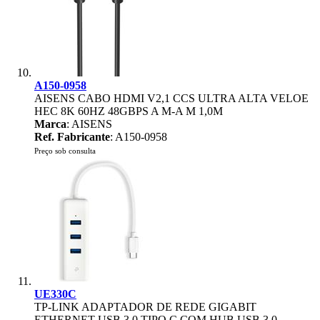
A150-0958
AISENS CABO HDMI V2,1 CCS ULTRA ALTA VELOE
HEC 8K 60HZ 48GBPS A M-A M 1,0M
Marca
: AISENS
Ref. Fabricante
: A150-0958
Preço sob consulta
UE330C
TP-LINK ADAPTADOR DE REDE GIGABIT
ETHERNET USB 3.0 TIPO C COM HUB USB 3.0