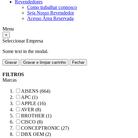
Revendedores
Como trabalhar connosco
Seja Nosso Revendedor
Acesso Área Reservada
Menu
×
Seleccionar Empresa
Some text in the modal.
Gravar
Gravar e limpar carrinho
Fechar
FILTROS
Marcas
AISENS (664)
APC (1)
APPLE (16)
AVER (8)
BROTHER (1)
CISCO (8)
CONCEPTRONIC (27)
DBX OEM (2)