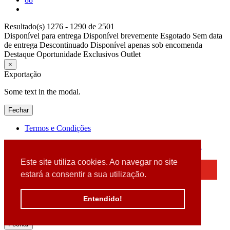
Resultado(s) 1276 - 1290 de 2501
Disponível para entrega
Disponível brevemente
Esgotado
Sem data
de entrega
Descontinuado
Disponível apenas sob encomenda
Destaque
Oportunidade
Exclusivos
Outlet
×
Exportação
Some text in the modal.
Fechar
Termos e Condições
2026 © DATABOX - Informática, S.A. |
Criado por
Alidata
Este site utiliza cookies. Ao navegar no site
×
estará a consentir a sua utilização.
Detectamos que está a usar um browser desatualizado
Por favor, atualize o seu browser
Entendido!
para garantir uma melhor experiência.
Fechar