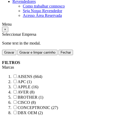
Revendedores
Como trabalhar connosco
Seja Nosso Revendedor
Acesso Área Reservada
Menu
×
Seleccionar Empresa
Some text in the modal.
Gravar
Gravar e limpar carrinho
Fechar
FILTROS
Marcas
AISENS (664)
APC (1)
APPLE (16)
AVER (8)
BROTHER (1)
CISCO (8)
CONCEPTRONIC (27)
DBX OEM (2)