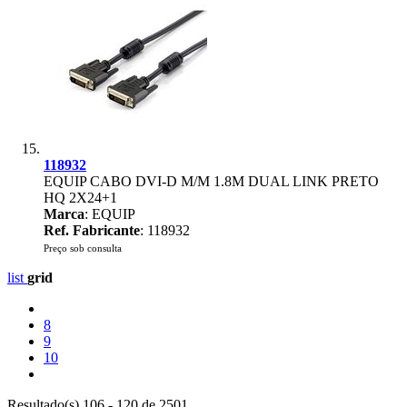
118932
EQUIP CABO DVI-D M/M 1.8M DUAL LINK PRETO
HQ 2X24+1
Marca
: EQUIP
Ref. Fabricante
: 118932
Preço sob consulta
list
grid
8
9
10
Resultado(s) 106 - 120 de 2501