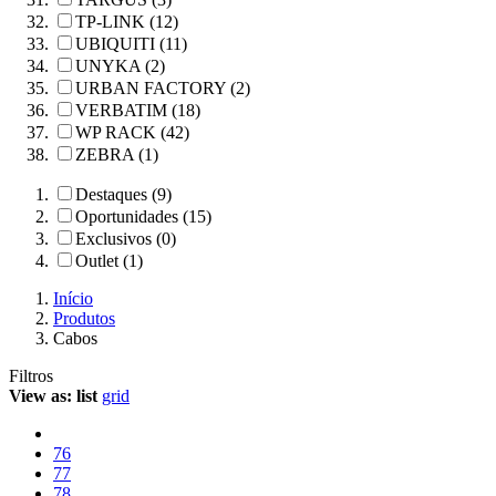
TP-LINK (12)
UBIQUITI (11)
UNYKA (2)
URBAN FACTORY (2)
VERBATIM (18)
WP RACK (42)
ZEBRA (1)
Destaques (9)
Oportunidades (15)
Exclusivos (0)
Outlet (1)
Início
Produtos
Cabos
Filtros
View as:
list
grid
76
77
78