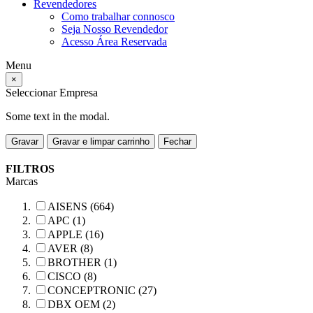
Revendedores
Como trabalhar connosco
Seja Nosso Revendedor
Acesso Área Reservada
Menu
×
Seleccionar Empresa
Some text in the modal.
Gravar
Gravar e limpar carrinho
Fechar
FILTROS
Marcas
AISENS (664)
APC (1)
APPLE (16)
AVER (8)
BROTHER (1)
CISCO (8)
CONCEPTRONIC (27)
DBX OEM (2)