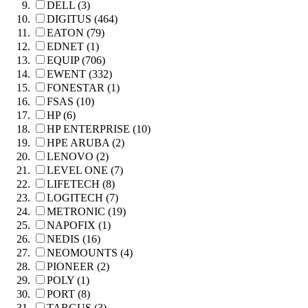
DELL (3)
DIGITUS (464)
EATON (79)
EDNET (1)
EQUIP (706)
EWENT (332)
FONESTAR (1)
FSAS (10)
HP (6)
HP ENTERPRISE (10)
HPE ARUBA (2)
LENOVO (2)
LEVEL ONE (7)
LIFETECH (8)
LOGITECH (7)
METRONIC (19)
NAPOFIX (1)
NEDIS (16)
NEOMOUNTS (4)
PIONEER (2)
POLY (1)
PORT (8)
TARGUS (3)