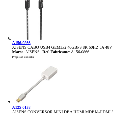
A156-0866
AISENS CABO USB4 GEM3x2 40GBPS 8K 60HZ 5A 48V
Marca
: AISENS |
Ref. Fabricante
: A156-0866
Preço sob consulta
A125-0138
AISENS CONVERSOR MINI DP A HDMI MDP M-HDMI 