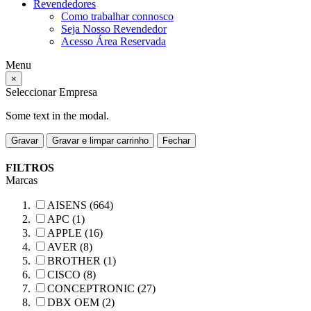
Revendedores
Como trabalhar connosco
Seja Nosso Revendedor
Acesso Área Reservada
Menu
×
Seleccionar Empresa
Some text in the modal.
Gravar
Gravar e limpar carrinho
Fechar
FILTROS
Marcas
AISENS (664)
APC (1)
APPLE (16)
AVER (8)
BROTHER (1)
CISCO (8)
CONCEPTRONIC (27)
DBX OEM (2)