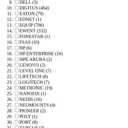
DELL (3)
DIGITUS (464)
EATON (79)
EDNET (1)
EQUIP (706)
EWENT (332)
FONESTAR (1)
FSAS (10)
HP (6)
HP ENTERPRISE (10)
HPE ARUBA (2)
LENOVO (2)
LEVEL ONE (7)
LIFETECH (8)
LOGITECH (7)
METRONIC (19)
NAPOFIX (1)
NEDIS (16)
NEOMOUNTS (4)
PIONEER (2)
POLY (1)
PORT (8)
TARGUS (3)