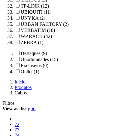
TP-LINK (12)
UBIQUITI (11)
UNYKA (2)
URBAN FACTORY (2)
VERBATIM (18)
WP RACK (42)
ZEBRA (1)
Destaques (9)
Oportunidades (15)
Exclusivos (0)
Outlet (1)
Início
Produtos
Cabos
Filtros
View as:
list
grid
72
73
74