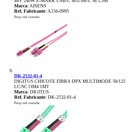
48V 240W E-MARK USB-C M-USB-C M 1,5M
Marca
: AISENS
Ref. Fabricante
: A156-0995
Preço sob consulta
DK-2532-01-4
DIGITUS CHICOTE FIBRA DPX MULTIMODE 50/125
LC/SC OM4 1MT
Marca
: DIGITUS
Ref. Fabricante
: DK-2532-01-4
Preço sob consulta