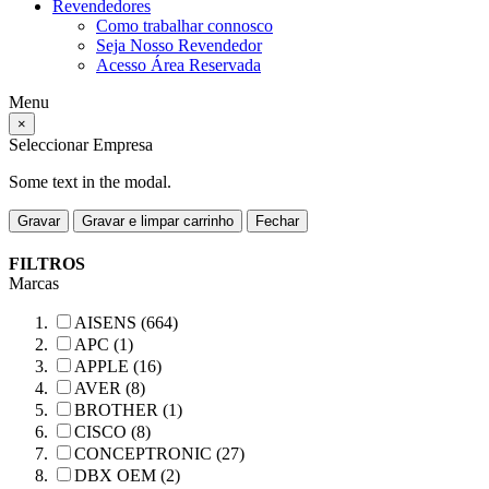
Revendedores
Como trabalhar connosco
Seja Nosso Revendedor
Acesso Área Reservada
Menu
×
Seleccionar Empresa
Some text in the modal.
Gravar
Gravar e limpar carrinho
Fechar
FILTROS
Marcas
AISENS (664)
APC (1)
APPLE (16)
AVER (8)
BROTHER (1)
CISCO (8)
CONCEPTRONIC (27)
DBX OEM (2)