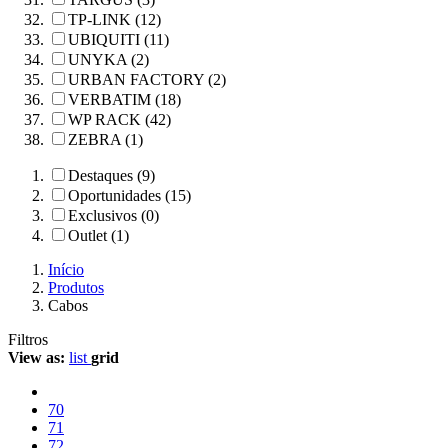
TP-LINK (12)
UBIQUITI (11)
UNYKA (2)
URBAN FACTORY (2)
VERBATIM (18)
WP RACK (42)
ZEBRA (1)
Destaques (9)
Oportunidades (15)
Exclusivos (0)
Outlet (1)
Início
Produtos
Cabos
Filtros
View as:
list
grid
70
71
72