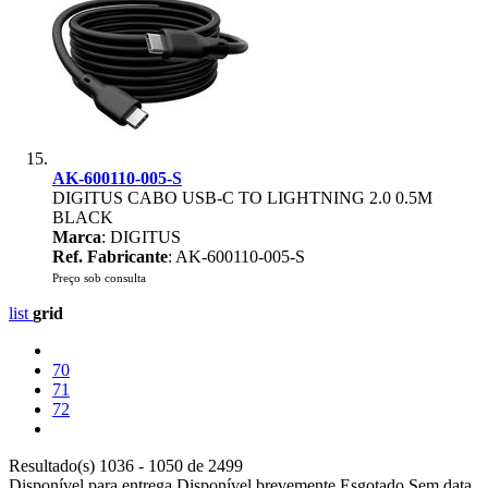
AK-600110-005-S
DIGITUS CABO USB-C TO LIGHTNING 2.0 0.5M
BLACK
Marca
: DIGITUS
Ref. Fabricante
: AK-600110-005-S
Preço sob consulta
list
grid
70
71
72
Resultado(s) 1036 - 1050 de 2499
Disponível para entrega
Disponível brevemente
Esgotado
Sem data