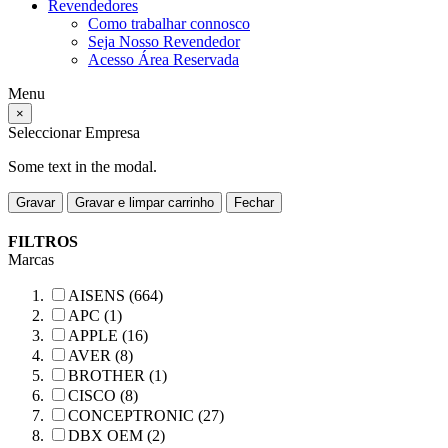
Revendedores
Como trabalhar connosco
Seja Nosso Revendedor
Acesso Área Reservada
Menu
×
Seleccionar Empresa
Some text in the modal.
Gravar
Gravar e limpar carrinho
Fechar
FILTROS
Marcas
AISENS (664)
APC (1)
APPLE (16)
AVER (8)
BROTHER (1)
CISCO (8)
CONCEPTRONIC (27)
DBX OEM (2)