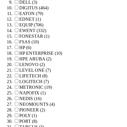
DELL (3)
DIGITUS (464)
EATON (79)
EDNET (1)
EQUIP (706)
EWENT (332)
FONESTAR (1)
FSAS (10)
HP (6)
HP ENTERPRISE (10)
HPE ARUBA (2)
LENOVO (2)
LEVEL ONE (7)
LIFETECH (8)
LOGITECH (7)
METRONIC (19)
NAPOFIX (1)
NEDIS (16)
NEOMOUNTS (4)
PIONEER (2)
POLY (1)
PORT (8)
TARGUS (3)