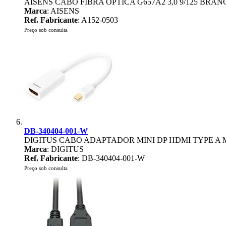
AISENS CABO FIBRA ÓPTICA G657A2 3,0 9/125 BRAN
Marca
: AISENS
Ref. Fabricante
: A152-0503
Preço sob consulta
DB-340404-001-W
DIGITUS CABO ADAPTADOR MINI DP HDMI TYPE A M/
Marca
: DIGITUS
Ref. Fabricante
: DB-340404-001-W
Preço sob consulta