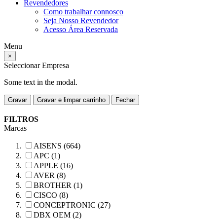
Revendedores
Como trabalhar connosco
Seja Nosso Revendedor
Acesso Área Reservada
Menu
×
Seleccionar Empresa
Some text in the modal.
Gravar
Gravar e limpar carrinho
Fechar
FILTROS
Marcas
AISENS (664)
APC (1)
APPLE (16)
AVER (8)
BROTHER (1)
CISCO (8)
CONCEPTRONIC (27)
DBX OEM (2)