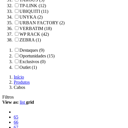
TP-LINK (12)
UBIQUITI (11)
UNYKA (2)
URBAN FACTORY (2)
VERBATIM (18)
WP RACK (42)
ZEBRA (1)
Destaques (9)
Oportunidades (15)
Exclusivos (0)
Outlet (1)
Início
Produtos
Cabos
Filtros
View as:
list
grid
65
66
67