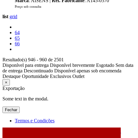
Marca
: AISENS |
Ref. Fabricante
: A145-0570
Preço sob consulta
list
grid
64
65
66
Resultado(s) 946 - 960 de 2501
Disponível para entrega
Disponível brevemente
Esgotado
Sem data
de entrega
Descontinuado
Disponível apenas sob encomenda
Destaque
Oportunidade
Exclusivos
Outlet
×
Exportação
Some text in the modal.
Fechar
Termos e Condições
2026 © DATABOX - Informática, S.A. |
Criado por
Alidata