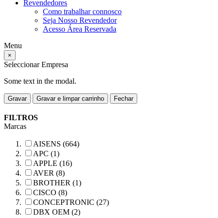
Revendedores
Como trabalhar connosco
Seja Nosso Revendedor
Acesso Área Reservada
Menu
×
Seleccionar Empresa
Some text in the modal.
Gravar
Gravar e limpar carrinho
Fechar
FILTROS
Marcas
AISENS (664)
APC (1)
APPLE (16)
AVER (8)
BROTHER (1)
CISCO (8)
CONCEPTRONIC (27)
DBX OEM (2)