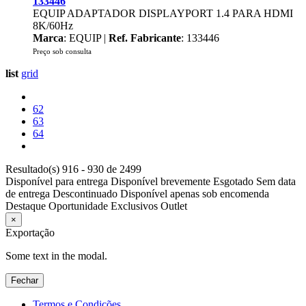
133446
EQUIP ADAPTADOR DISPLAYPORT 1.4 PARA HDMI
8K/60Hz
Marca
: EQUIP |
Ref. Fabricante
: 133446
Preço sob consulta
list
grid
62
63
64
Resultado(s) 916 - 930 de 2499
Disponível para entrega
Disponível brevemente
Esgotado
Sem data
de entrega
Descontinuado
Disponível apenas sob encomenda
Destaque
Oportunidade
Exclusivos
Outlet
×
Exportação
Some text in the modal.
Fechar
Termos e Condições