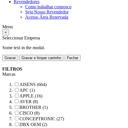
Revendedores
Como trabalhar connosco
Seja Nosso Revendedor
Acesso Área Reservada
Menu
×
Seleccionar Empresa
Some text in the modal.
Gravar
Gravar e limpar carrinho
Fechar
FILTROS
Marcas
AISENS (664)
APC (1)
APPLE (16)
AVER (8)
BROTHER (1)
CISCO (8)
CONCEPTRONIC (27)
DBX OEM (2)