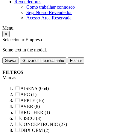
Revendedores
Como trabalhar connosco
Seja Nosso Revendedor
Acesso Área Reservada
Menu
×
Seleccionar Empresa
Some text in the modal.
Gravar
Gravar e limpar carrinho
Fechar
FILTROS
Marcas
AISENS (664)
APC (1)
APPLE (16)
AVER (8)
BROTHER (1)
CISCO (8)
CONCEPTRONIC (27)
DBX OEM (2)