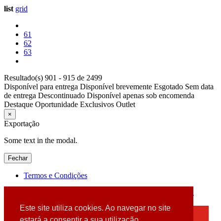
list
grid
61
62
63
Resultado(s) 901 - 915 de 2499
Disponível para entrega
Disponível brevemente
Esgotado
Sem data
de entrega
Descontinuado
Disponível apenas sob encomenda
Destaque
Oportunidade
Exclusivos
Outlet
×
Exportação
Some text in the modal.
Fechar
Termos e Condições
2026 © DATABOX - Informática, S.A. |
Criado por
Alidata
Este site utiliza cookies. Ao navegar no site
×
estará a consentir a sua utilização.
Detectamos que está a usar um browser desatualizado