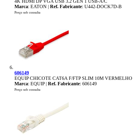
4K HDMI DP VGA USB 3.2 GEN 1 USB-A/C
Marca
: EATON |
Ref. Fabricante
: U442-DOCK7D-B
Preço sob consulta
606149
EQUIP CHICOTE CAT6A F/FTP SLIM 10M VERMELHO
Marca
: EQUIP |
Ref. Fabricante
: 606149
Preço sob consulta