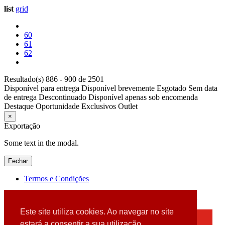
list
grid
60
61
62
Resultado(s) 886 - 900 de 2501
Disponível para entrega
Disponível brevemente
Esgotado
Sem data
de entrega
Descontinuado
Disponível apenas sob encomenda
Destaque
Oportunidade
Exclusivos
Outlet
×
Exportação
Some text in the modal.
Fechar
Termos e Condições
2026 © DATABOX - Informática, S.A. |
Criado por
Alidata
Este site utiliza cookies. Ao navegar no site
×
estará a consentir a sua utilização.
Detectamos que está a usar um browser desatualizado