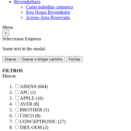
Revendedores
Como trabalhar connosco
Seja Nosso Revendedor
Acesso Área Reservada
Menu
×
Seleccionar Empresa
Some text in the modal.
Gravar
Gravar e limpar carrinho
Fechar
FILTROS
Marcas
AISENS (664)
APC (1)
APPLE (16)
AVER (8)
BROTHER (1)
CISCO (8)
CONCEPTRONIC (27)
DBX OEM (2)