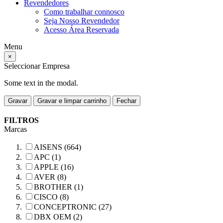
Revendedores
Como trabalhar connosco
Seja Nosso Revendedor
Acesso Área Reservada
Menu
×
Seleccionar Empresa
Some text in the modal.
Gravar
Gravar e limpar carrinho
Fechar
FILTROS
Marcas
AISENS (664)
APC (1)
APPLE (16)
AVER (8)
BROTHER (1)
CISCO (8)
CONCEPTRONIC (27)
DBX OEM (2)