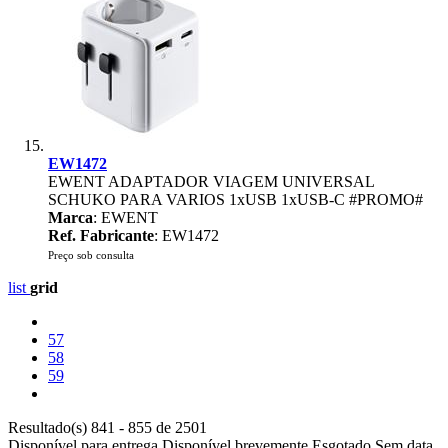
EW1472
EWENT ADAPTADOR VIAGEM UNIVERSAL
SCHUKO PARA VARIOS 1xUSB 1xUSB-C #PROMO#
Marca
: EWENT
Ref. Fabricante
: EW1472
Preço sob consulta
list
grid
57
58
59
Resultado(s) 841 - 855 de 2501
Disponível para entrega
Disponível brevemente
Esgotado
Sem data