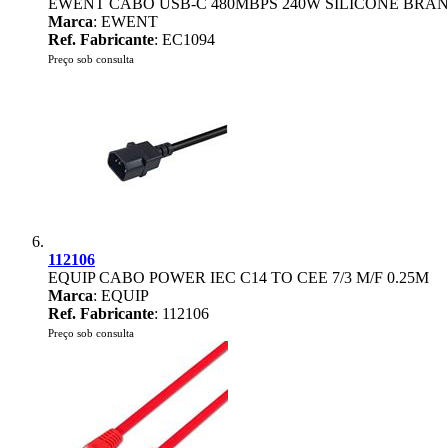
EWENT CABO USB-C 480MBPS 240W SILICONE BRA
Marca
: EWENT
Ref. Fabricante
: EC1094
Preço sob consulta
112106
EQUIP CABO POWER IEC C14 TO CEE 7/3 M/F 0.25M
Marca
: EQUIP
Ref. Fabricante
: 112106
Preço sob consulta