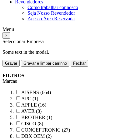
Revendedores
Como trabalhar connosco
Seja Nosso Revendedor
Acesso Área Reservada
Menu
×
Seleccionar Empresa
Some text in the modal.
Gravar
Gravar e limpar carrinho
Fechar
FILTROS
Marcas
AISENS (664)
APC (1)
APPLE (16)
AVER (8)
BROTHER (1)
CISCO (8)
CONCEPTRONIC (27)
DBX OEM (2)