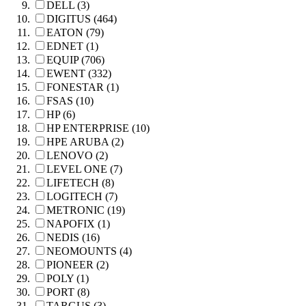
DELL (3)
DIGITUS (464)
EATON (79)
EDNET (1)
EQUIP (706)
EWENT (332)
FONESTAR (1)
FSAS (10)
HP (6)
HP ENTERPRISE (10)
HPE ARUBA (2)
LENOVO (2)
LEVEL ONE (7)
LIFETECH (8)
LOGITECH (7)
METRONIC (19)
NAPOFIX (1)
NEDIS (16)
NEOMOUNTS (4)
PIONEER (2)
POLY (1)
PORT (8)
TARGUS (3)