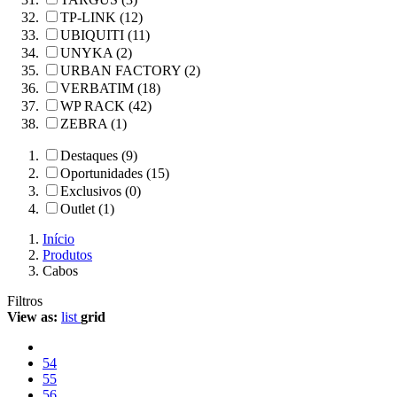
TP-LINK (12)
UBIQUITI (11)
UNYKA (2)
URBAN FACTORY (2)
VERBATIM (18)
WP RACK (42)
ZEBRA (1)
Destaques (9)
Oportunidades (15)
Exclusivos (0)
Outlet (1)
Início
Produtos
Cabos
Filtros
View as:
list
grid
54
55
56