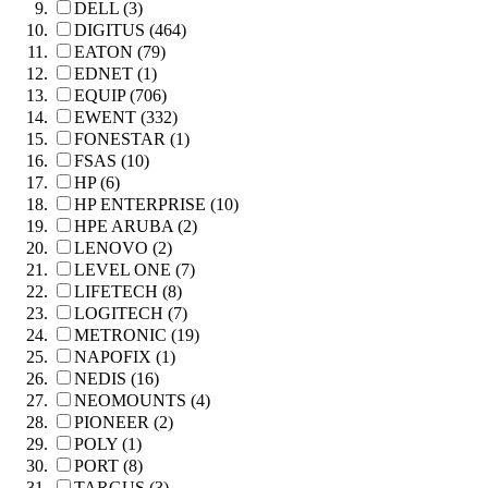
DELL (3)
DIGITUS (464)
EATON (79)
EDNET (1)
EQUIP (706)
EWENT (332)
FONESTAR (1)
FSAS (10)
HP (6)
HP ENTERPRISE (10)
HPE ARUBA (2)
LENOVO (2)
LEVEL ONE (7)
LIFETECH (8)
LOGITECH (7)
METRONIC (19)
NAPOFIX (1)
NEDIS (16)
NEOMOUNTS (4)
PIONEER (2)
POLY (1)
PORT (8)
TARGUS (3)