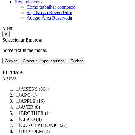
Revendedores
Como trabalhar connosco
Seja Nosso Revendedor
Acesso Área Reservada
Menu
×
Seleccionar Empresa
Some text in the modal.
Gravar
Gravar e limpar carrinho
Fechar
FILTROS
Marcas
AISENS (664)
APC (1)
APPLE (16)
AVER (8)
BROTHER (1)
CISCO (8)
CONCEPTRONIC (27)
DBX OEM (2)