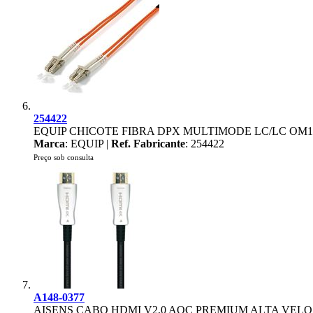
254422
EQUIP CHICOTE FIBRA DPX MULTIMODE LC/LC OM1
Marca
: EQUIP |
Ref. Fabricante
: 254422
Preço sob consulta
A148-0377
AISENS CABO HDMI V2,0 AOC PREMIUM ALTA VELO 