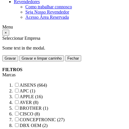
Revendedores
Como trabalhar connosco
Seja Nosso Revendedor
Acesso Área Reservada
Menu
×
Seleccionar Empresa
Some text in the modal.
Gravar
Gravar e limpar carrinho
Fechar
FILTROS
Marcas
AISENS (664)
APC (1)
APPLE (16)
AVER (8)
BROTHER (1)
CISCO (8)
CONCEPTRONIC (27)
DBX OEM (2)