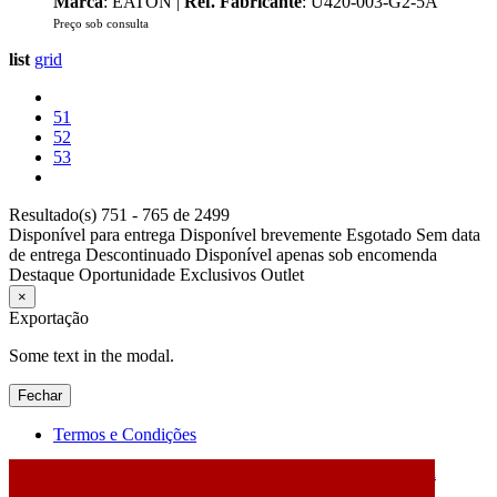
Marca
: EATON |
Ref. Fabricante
: U420-003-G2-5A
Preço sob consulta
list
grid
51
52
53
Resultado(s) 751 - 765 de 2499
Disponível para entrega
Disponível brevemente
Esgotado
Sem data
de entrega
Descontinuado
Disponível apenas sob encomenda
Destaque
Oportunidade
Exclusivos
Outlet
×
Exportação
Some text in the modal.
Fechar
Termos e Condições
2026 © DATABOX - Informática, S.A. |
Criado por
Alidata