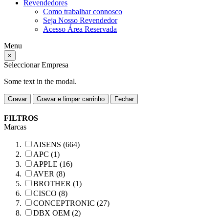
Revendedores
Como trabalhar connosco
Seja Nosso Revendedor
Acesso Área Reservada
Menu
×
Seleccionar Empresa
Some text in the modal.
Gravar
Gravar e limpar carrinho
Fechar
FILTROS
Marcas
AISENS (664)
APC (1)
APPLE (16)
AVER (8)
BROTHER (1)
CISCO (8)
CONCEPTRONIC (27)
DBX OEM (2)