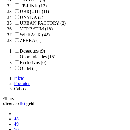
TP-LINK (12)
UBIQUITI (11)
UNYKA (2)
URBAN FACTORY (2)
VERBATIM (18)
WP RACK (42)
ZEBRA (1)
Destaques (9)
Oportunidades (15)
Exclusivos (0)
Outlet (1)
Início
Produtos
Cabos
Filtros
View as:
list
grid
48
49
50