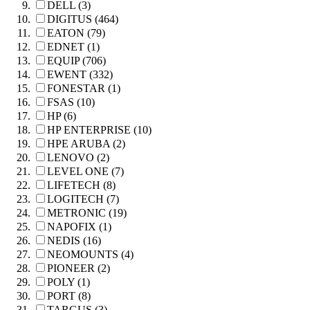
DELL (3)
DIGITUS (464)
EATON (79)
EDNET (1)
EQUIP (706)
EWENT (332)
FONESTAR (1)
FSAS (10)
HP (6)
HP ENTERPRISE (10)
HPE ARUBA (2)
LENOVO (2)
LEVEL ONE (7)
LIFETECH (8)
LOGITECH (7)
METRONIC (19)
NAPOFIX (1)
NEDIS (16)
NEOMOUNTS (4)
PIONEER (2)
POLY (1)
PORT (8)
TARGUS (3)