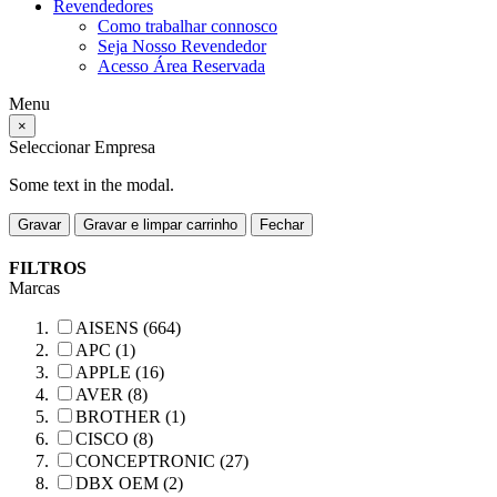
Revendedores
Como trabalhar connosco
Seja Nosso Revendedor
Acesso Área Reservada
Menu
×
Seleccionar Empresa
Some text in the modal.
Gravar
Gravar e limpar carrinho
Fechar
FILTROS
Marcas
AISENS (664)
APC (1)
APPLE (16)
AVER (8)
BROTHER (1)
CISCO (8)
CONCEPTRONIC (27)
DBX OEM (2)