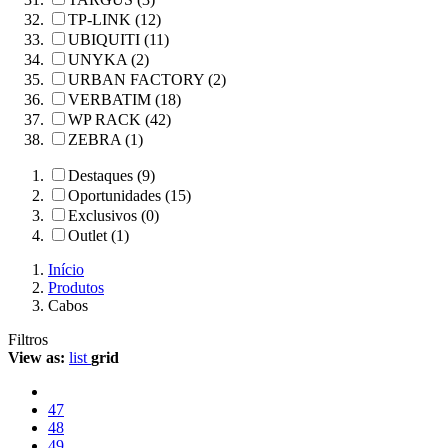
TP-LINK (12)
UBIQUITI (11)
UNYKA (2)
URBAN FACTORY (2)
VERBATIM (18)
WP RACK (42)
ZEBRA (1)
Destaques (9)
Oportunidades (15)
Exclusivos (0)
Outlet (1)
Início
Produtos
Cabos
Filtros
View as:
list
grid
47
48
49