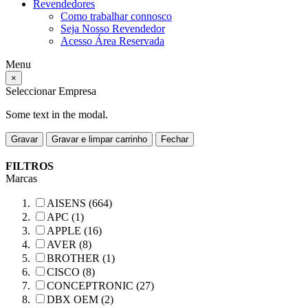
Revendedores
Como trabalhar connosco
Seja Nosso Revendedor
Acesso Área Reservada
Menu
×
Seleccionar Empresa
Some text in the modal.
Gravar
Gravar e limpar carrinho
Fechar
FILTROS
Marcas
AISENS (664)
APC (1)
APPLE (16)
AVER (8)
BROTHER (1)
CISCO (8)
CONCEPTRONIC (27)
DBX OEM (2)