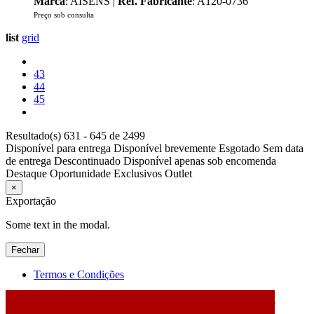
Marca
: AISENS |
Ref. Fabricante
: A120-0736
Preço sob consulta
list
grid
43
44
45
Resultado(s) 631 - 645 de 2499
Disponível para entrega
Disponível brevemente
Esgotado
Sem data
de entrega
Descontinuado
Disponível apenas sob encomenda
Destaque
Oportunidade
Exclusivos
Outlet
×
Exportação
Some text in the modal.
Fechar
Termos e Condições
2026 © DATABOX - Informática, S.A. |
Criado por
Alidata