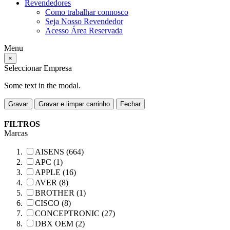
Revendedores
Como trabalhar connosco
Seja Nosso Revendedor
Acesso Área Reservada
Menu
×
Seleccionar Empresa
Some text in the modal.
Gravar
Gravar e limpar carrinho
Fechar
FILTROS
Marcas
AISENS (664)
APC (1)
APPLE (16)
AVER (8)
BROTHER (1)
CISCO (8)
CONCEPTRONIC (27)
DBX OEM (2)