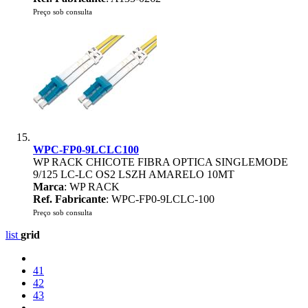
Preço sob consulta
WPC-FP0-9LCLC100
WP RACK CHICOTE FIBRA OPTICA SINGLEMODE
9/125 LC-LC OS2 LSZH AMARELO 10MT
Marca
: WP RACK
Ref. Fabricante
: WPC-FP0-9LCLC-100
Preço sob consulta
list
grid
41
42
43