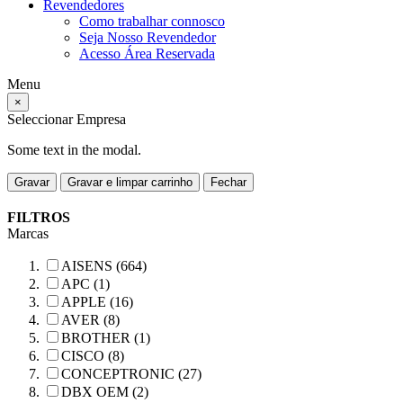
Revendedores
Como trabalhar connosco
Seja Nosso Revendedor
Acesso Área Reservada
Menu
×
Seleccionar Empresa
Some text in the modal.
Gravar
Gravar e limpar carrinho
Fechar
FILTROS
Marcas
AISENS (664)
APC (1)
APPLE (16)
AVER (8)
BROTHER (1)
CISCO (8)
CONCEPTRONIC (27)
DBX OEM (2)