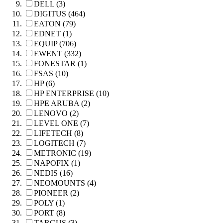
DELL (3)
DIGITUS (464)
EATON (79)
EDNET (1)
EQUIP (706)
EWENT (332)
FONESTAR (1)
FSAS (10)
HP (6)
HP ENTERPRISE (10)
HPE ARUBA (2)
LENOVO (2)
LEVEL ONE (7)
LIFETECH (8)
LOGITECH (7)
METRONIC (19)
NAPOFIX (1)
NEDIS (16)
NEOMOUNTS (4)
PIONEER (2)
POLY (1)
PORT (8)
TARGUS (3)