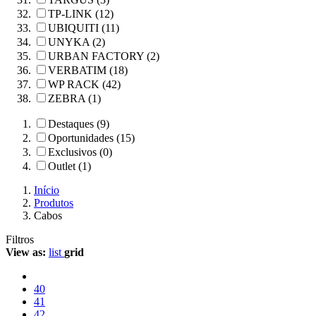
TP-LINK (12)
UBIQUITI (11)
UNYKA (2)
URBAN FACTORY (2)
VERBATIM (18)
WP RACK (42)
ZEBRA (1)
Destaques (9)
Oportunidades (15)
Exclusivos (0)
Outlet (1)
Início
Produtos
Cabos
Filtros
View as:
list
grid
40
41
42