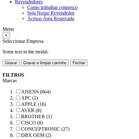
Revendedores
Como trabalhar connosco
Seja Nosso Revendedor
Acesso Área Reservada
Menu
×
Seleccionar Empresa
Some text in the modal.
Gravar
Gravar e limpar carrinho
Fechar
FILTROS
Marcas
AISENS (664)
APC (1)
APPLE (16)
AVER (8)
BROTHER (1)
CISCO (8)
CONCEPTRONIC (27)
DBX OEM (2)