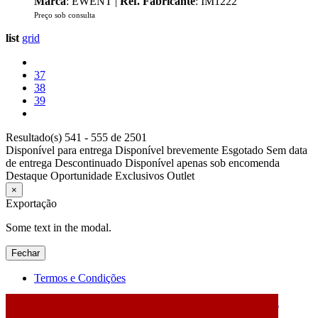
Marca
: EWENT |
Ref. Fabricante
: IM1222
Preço sob consulta
list
grid
37
38
39
Resultado(s) 541 - 555 de 2501
Disponível para entrega
Disponível brevemente
Esgotado
Sem data
de entrega
Descontinuado
Disponível apenas sob encomenda
Destaque
Oportunidade
Exclusivos
Outlet
×
Exportação
Some text in the modal.
Fechar
Termos e Condições
2026 © DATABOX - Informática, S.A. |
Criado por
Alidata