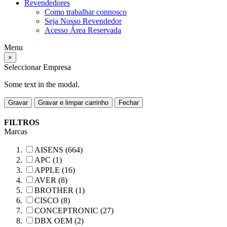
Revendedores
Como trabalhar connosco
Seja Nosso Revendedor
Acesso Área Reservada
Menu
×
Seleccionar Empresa
Some text in the modal.
Gravar
Gravar e limpar carrinho
Fechar
FILTROS
Marcas
AISENS (664)
APC (1)
APPLE (16)
AVER (8)
BROTHER (1)
CISCO (8)
CONCEPTRONIC (27)
DBX OEM (2)