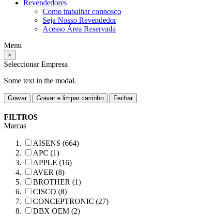
Revendedores
Como trabalhar connosco
Seja Nosso Revendedor
Acesso Área Reservada
Menu
×
Seleccionar Empresa
Some text in the modal.
Gravar
Gravar e limpar carrinho
Fechar
FILTROS
Marcas
AISENS (664)
APC (1)
APPLE (16)
AVER (8)
BROTHER (1)
CISCO (8)
CONCEPTRONIC (27)
DBX OEM (2)