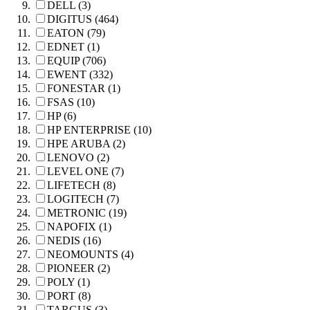
DELL (3)
DIGITUS (464)
EATON (79)
EDNET (1)
EQUIP (706)
EWENT (332)
FONESTAR (1)
FSAS (10)
HP (6)
HP ENTERPRISE (10)
HPE ARUBA (2)
LENOVO (2)
LEVEL ONE (7)
LIFETECH (8)
LOGITECH (7)
METRONIC (19)
NAPOFIX (1)
NEDIS (16)
NEOMOUNTS (4)
PIONEER (2)
POLY (1)
PORT (8)
TARGUS (3)