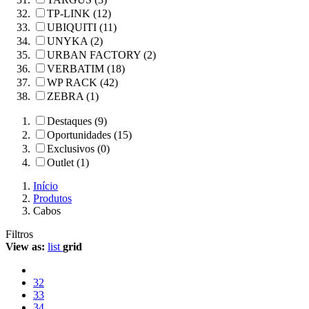
TP-LINK (12)
UBIQUITI (11)
UNYKA (2)
URBAN FACTORY (2)
VERBATIM (18)
WP RACK (42)
ZEBRA (1)
Destaques (9)
Oportunidades (15)
Exclusivos (0)
Outlet (1)
Início
Produtos
Cabos
Filtros
View as:
list
grid
32
33
34