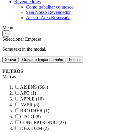
Revendedores
Como trabalhar connosco
Seja Nosso Revendedor
Acesso Área Reservada
Menu
×
Seleccionar Empresa
Some text in the modal.
Gravar
Gravar e limpar carrinho
Fechar
FILTROS
Marcas
AISENS (664)
APC (1)
APPLE (16)
AVER (8)
BROTHER (1)
CISCO (8)
CONCEPTRONIC (27)
DBX OEM (2)