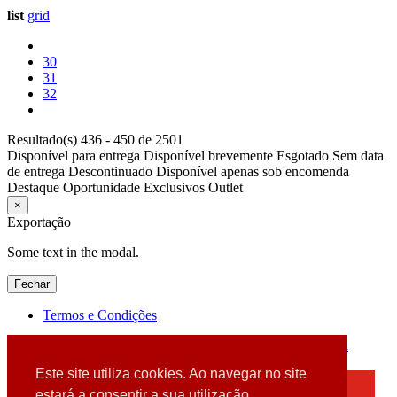
list
grid
30
31
32
Resultado(s) 436 - 450 de 2501
Disponível para entrega
Disponível brevemente
Esgotado
Sem data
de entrega
Descontinuado
Disponível apenas sob encomenda
Destaque
Oportunidade
Exclusivos
Outlet
×
Exportação
Some text in the modal.
Fechar
Termos e Condições
2026 © DATABOX - Informática, S.A. |
Criado por
Alidata
Este site utiliza cookies. Ao navegar no site
×
estará a consentir a sua utilização.
Detectamos que está a usar um browser desatualizado