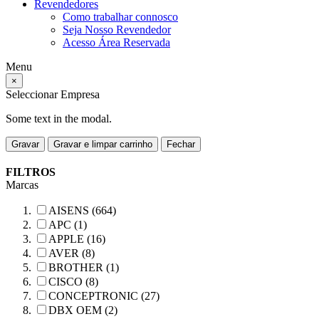
Revendedores
Como trabalhar connosco
Seja Nosso Revendedor
Acesso Área Reservada
Menu
×
Seleccionar Empresa
Some text in the modal.
Gravar
Gravar e limpar carrinho
Fechar
FILTROS
Marcas
AISENS (664)
APC (1)
APPLE (16)
AVER (8)
BROTHER (1)
CISCO (8)
CONCEPTRONIC (27)
DBX OEM (2)