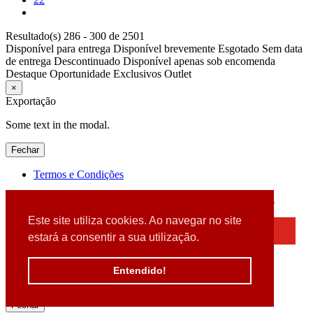
Resultado(s) 286 - 300 de 2501
Disponível para entrega
Disponível brevemente
Esgotado
Sem data
de entrega
Descontinuado
Disponível apenas sob encomenda
Destaque
Oportunidade
Exclusivos
Outlet
×
Exportação
Some text in the modal.
Fechar
Termos e Condições
2026 © DATABOX - Informática, S.A. |
Criado por
Alidata
Este site utiliza cookies. Ao navegar no site
×
estará a consentir a sua utilização.
Detectamos que está a usar um browser desatualizado
Por favor, atualize o seu browser
Entendido!
para garantir uma melhor experiência.
Fechar