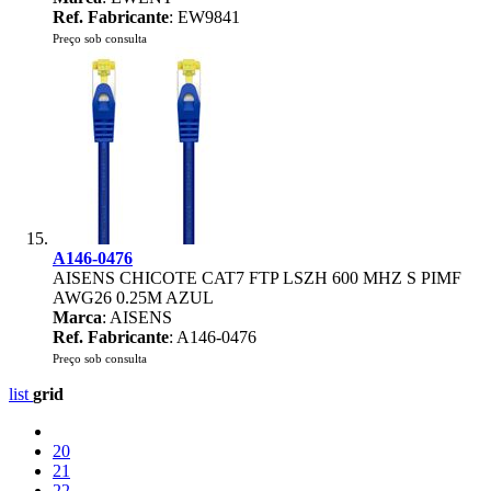
Ref. Fabricante
: EW9841
Preço sob consulta
A146-0476
AISENS CHICOTE CAT7 FTP LSZH 600 MHZ S PIMF
AWG26 0.25M AZUL
Marca
: AISENS
Ref. Fabricante
: A146-0476
Preço sob consulta
list
grid
20
21
22