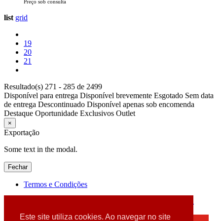
Preço sob consulta
list
grid
19
20
21
Resultado(s) 271 - 285 de 2499
Disponível para entrega
Disponível brevemente
Esgotado
Sem data
de entrega
Descontinuado
Disponível apenas sob encomenda
Destaque
Oportunidade
Exclusivos
Outlet
×
Exportação
Some text in the modal.
Fechar
Termos e Condições
2026 © DATABOX - Informática, S.A. |
Criado por
Alidata
Este site utiliza cookies. Ao navegar no site
×