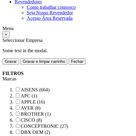
Revendedores
Como trabalhar connosco
Seja Nosso Revendedor
Acesso Área Reservada
Menu
×
Seleccionar Empresa
Some text in the modal.
Gravar
Gravar e limpar carrinho
Fechar
FILTROS
Marcas
AISENS (664)
APC (1)
APPLE (16)
AVER (8)
BROTHER (1)
CISCO (8)
CONCEPTRONIC (27)
DBX OEM (2)