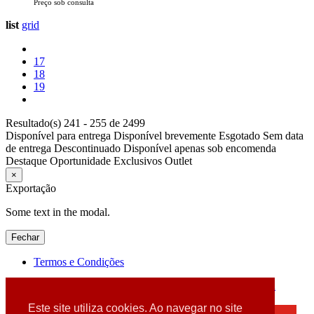
Preço sob consulta
list
grid
17
18
19
Resultado(s) 241 - 255 de 2499
Disponível para entrega
Disponível brevemente
Esgotado
Sem data
de entrega
Descontinuado
Disponível apenas sob encomenda
Destaque
Oportunidade
Exclusivos
Outlet
×
Exportação
Some text in the modal.
Fechar
Termos e Condições
2026 © DATABOX - Informática, S.A. |
Criado por
Alidata
Este site utiliza cookies. Ao navegar no site
×