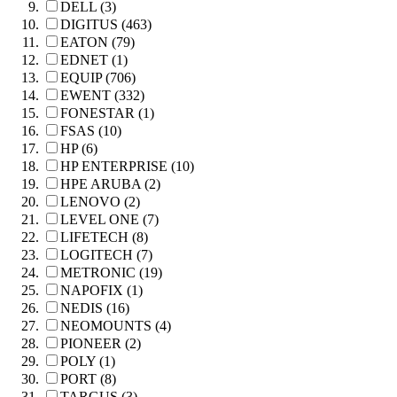
DELL (3)
DIGITUS (463)
EATON (79)
EDNET (1)
EQUIP (706)
EWENT (332)
FONESTAR (1)
FSAS (10)
HP (6)
HP ENTERPRISE (10)
HPE ARUBA (2)
LENOVO (2)
LEVEL ONE (7)
LIFETECH (8)
LOGITECH (7)
METRONIC (19)
NAPOFIX (1)
NEDIS (16)
NEOMOUNTS (4)
PIONEER (2)
POLY (1)
PORT (8)
TARGUS (3)