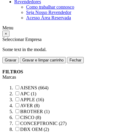
Revendedores
Como trabalhar connosco
Seja Nosso Revendedor
Acesso Área Reservada
Menu
×
Seleccionar Empresa
Some text in the modal.
Gravar
Gravar e limpar carrinho
Fechar
FILTROS
Marcas
AISENS (664)
APC (1)
APPLE (16)
AVER (8)
BROTHER (1)
CISCO (8)
CONCEPTRONIC (27)
DBX OEM (2)