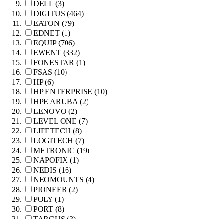
DELL (3)
DIGITUS (464)
EATON (79)
EDNET (1)
EQUIP (706)
EWENT (332)
FONESTAR (1)
FSAS (10)
HP (6)
HP ENTERPRISE (10)
HPE ARUBA (2)
LENOVO (2)
LEVEL ONE (7)
LIFETECH (8)
LOGITECH (7)
METRONIC (19)
NAPOFIX (1)
NEDIS (16)
NEOMOUNTS (4)
PIONEER (2)
POLY (1)
PORT (8)
TARGUS (3)