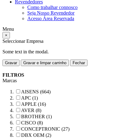
Revendedores
Como trabalhar connosco
Seja Nosso Revendedor
Acesso Área Reservada
Menu
×
Seleccionar Empresa
Some text in the modal.
Gravar
Gravar e limpar carrinho
Fechar
FILTROS
Marcas
AISENS (664)
APC (1)
APPLE (16)
AVER (8)
BROTHER (1)
CISCO (8)
CONCEPTRONIC (27)
DBX OEM (2)