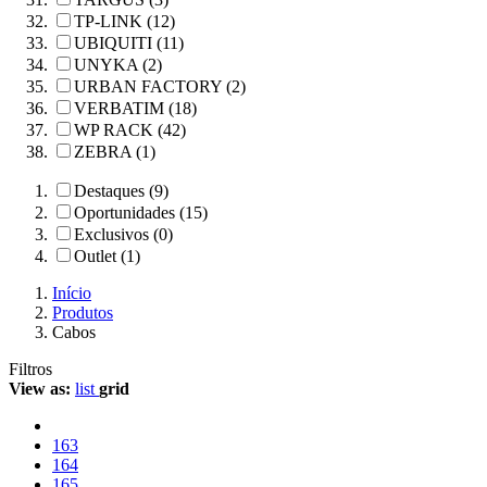
TP-LINK (12)
UBIQUITI (11)
UNYKA (2)
URBAN FACTORY (2)
VERBATIM (18)
WP RACK (42)
ZEBRA (1)
Destaques (9)
Oportunidades (15)
Exclusivos (0)
Outlet (1)
Início
Produtos
Cabos
Filtros
View as:
list
grid
163
164
165