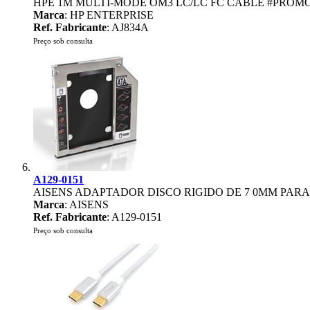
HPE 1M MULTI-MODE OM3 LC/LC FC CABLE #PROMO 
Marca
: HP ENTERPRISE
Ref. Fabricante
: AJ834A
Preço sob consulta
A129-0151
AISENS ADAPTADOR DISCO RIGIDO DE 7 0MM PARA
Marca
: AISENS
Ref. Fabricante
: A129-0151
Preço sob consulta