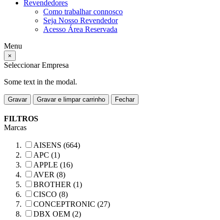
Revendedores
Como trabalhar connosco
Seja Nosso Revendedor
Acesso Área Reservada
Menu
×
Seleccionar Empresa
Some text in the modal.
Gravar
Gravar e limpar carrinho
Fechar
FILTROS
Marcas
AISENS (664)
APC (1)
APPLE (16)
AVER (8)
BROTHER (1)
CISCO (8)
CONCEPTRONIC (27)
DBX OEM (2)