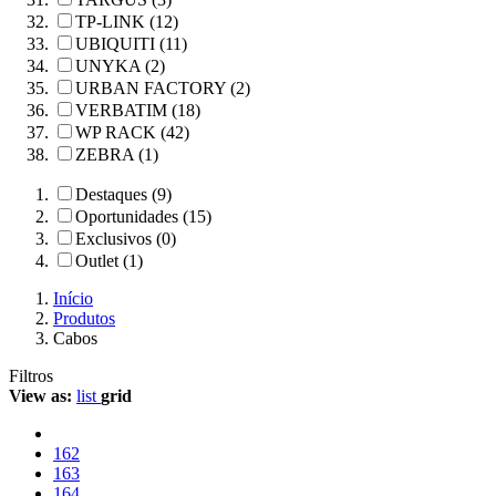
TP-LINK (12)
UBIQUITI (11)
UNYKA (2)
URBAN FACTORY (2)
VERBATIM (18)
WP RACK (42)
ZEBRA (1)
Destaques (9)
Oportunidades (15)
Exclusivos (0)
Outlet (1)
Início
Produtos
Cabos
Filtros
View as:
list
grid
162
163
164