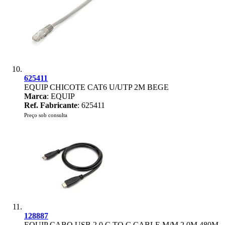
625411
EQUIP CHICOTE CAT6 U/UTP 2M BEGE
Marca
: EQUIP
Ref. Fabricante
: 625411
Preço sob consulta
128887
EQUIP CABO USB 2.0 C TO C CABLE M/M 2.0M 480M