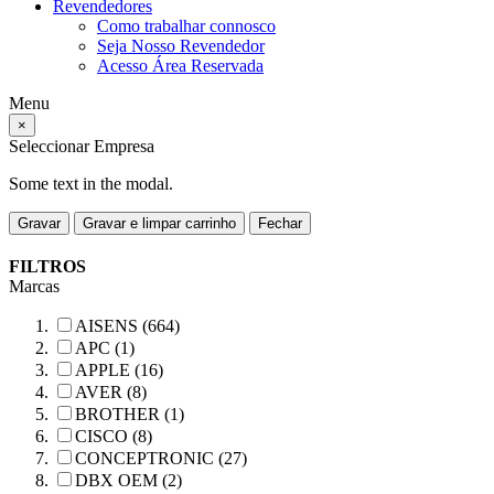
Revendedores
Como trabalhar connosco
Seja Nosso Revendedor
Acesso Área Reservada
Menu
×
Seleccionar Empresa
Some text in the modal.
Gravar
Gravar e limpar carrinho
Fechar
FILTROS
Marcas
AISENS (664)
APC (1)
APPLE (16)
AVER (8)
BROTHER (1)
CISCO (8)
CONCEPTRONIC (27)
DBX OEM (2)