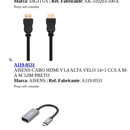
Marca
: DIGITUS |
Ref. Fabricante
: AK-310203-100-E
Preço sob consulta
A119-0531
AISENS CABO HDMI V1,4 ALTA VELO 14+1 CCS A M-
A M 3,0M PRETO
Marca
: AISENS |
Ref. Fabricante
: A119-0531
Preço sob consulta