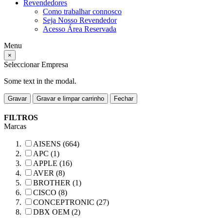
Revendedores
Como trabalhar connosco
Seja Nosso Revendedor
Acesso Área Reservada
Menu
×
Seleccionar Empresa
Some text in the modal.
Gravar
Gravar e limpar carrinho
Fechar
FILTROS
Marcas
AISENS (664)
APC (1)
APPLE (16)
AVER (8)
BROTHER (1)
CISCO (8)
CONCEPTRONIC (27)
DBX OEM (2)