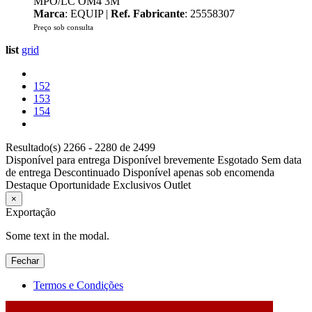
MPO/LC OM4 3M
Marca
: EQUIP |
Ref. Fabricante
: 25558307
Preço sob consulta
list
grid
152
153
154
Resultado(s) 2266 - 2280 de 2499
Disponível para entrega
Disponível brevemente
Esgotado
Sem data
de entrega
Descontinuado
Disponível apenas sob encomenda
Destaque
Oportunidade
Exclusivos
Outlet
×
Exportação
Some text in the modal.
Fechar
Termos e Condições
2026 © DATABOX - Informática, S.A. |
Criado por
Alidata