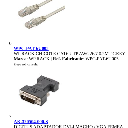
WPC-PAT-6U005
WP RACK CHICOTE CAT6 UTP AWG26/7 0.5MT GREY
Marca
: WP RACK |
Ref. Fabricante
: WPC-PAT-6U005
Preço sob consulta
AK-320504-000-S
DIGITUS ADAPTADOR DVI-I MACHO / VGA FEMEA