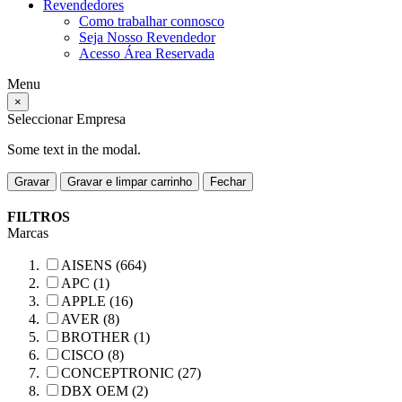
Revendedores
Como trabalhar connosco
Seja Nosso Revendedor
Acesso Área Reservada
Menu
×
Seleccionar Empresa
Some text in the modal.
Gravar
Gravar e limpar carrinho
Fechar
FILTROS
Marcas
AISENS (664)
APC (1)
APPLE (16)
AVER (8)
BROTHER (1)
CISCO (8)
CONCEPTRONIC (27)
DBX OEM (2)