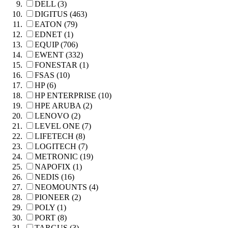
DELL (3)
DIGITUS (463)
EATON (79)
EDNET (1)
EQUIP (706)
EWENT (332)
FONESTAR (1)
FSAS (10)
HP (6)
HP ENTERPRISE (10)
HPE ARUBA (2)
LENOVO (2)
LEVEL ONE (7)
LIFETECH (8)
LOGITECH (7)
METRONIC (19)
NAPOFIX (1)
NEDIS (16)
NEOMOUNTS (4)
PIONEER (2)
POLY (1)
PORT (8)
TARGUS (3)