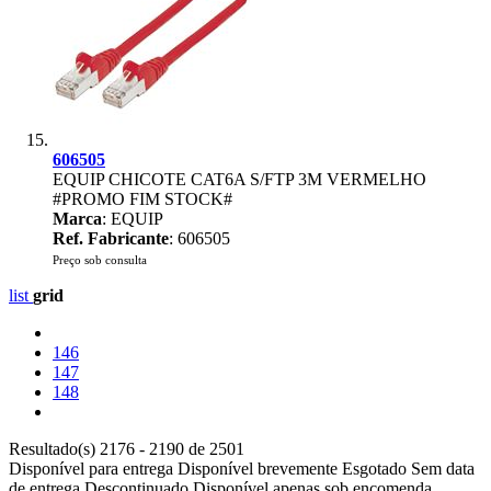
606505
EQUIP CHICOTE CAT6A S/FTP 3M VERMELHO
#PROMO FIM STOCK#
Marca
: EQUIP
Ref. Fabricante
: 606505
Preço sob consulta
list
grid
146
147
148
Resultado(s) 2176 - 2190 de 2501
Disponível para entrega
Disponível brevemente
Esgotado
Sem data
de entrega
Descontinuado
Disponível apenas sob encomenda