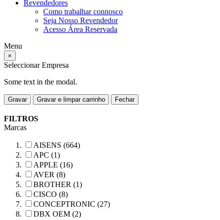
Revendedores
Como trabalhar connosco
Seja Nosso Revendedor
Acesso Área Reservada
Menu
×
Seleccionar Empresa
Some text in the modal.
Gravar
Gravar e limpar carrinho
Fechar
FILTROS
Marcas
AISENS (664)
APC (1)
APPLE (16)
AVER (8)
BROTHER (1)
CISCO (8)
CONCEPTRONIC (27)
DBX OEM (2)