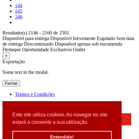
144
145
146
Resultado(s) 2146 - 2160 de 2501
Disponível para entrega
Disponível brevemente
Esgotado
Sem data
de entrega
Descontinuado
Disponível apenas sob encomenda
Destaque
Oportunidade
Exclusivos
Outlet
×
Exportação
Some text in the modal.
Fechar
Termos e Condições
2026 © DATABOX - Informática, S.A. |
Criado por
Alidata
Este site utiliza cookies. Ao navegar no site
×
estará a consentir a sua utilização.
Detectamos que está a usar um browser desatualizado
Por favor, atualize o seu browser
Entendido!