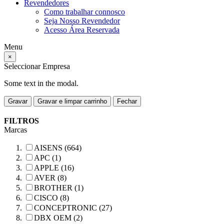
Revendedores
Como trabalhar connosco
Seja Nosso Revendedor
Acesso Área Reservada
Menu
×
Seleccionar Empresa
Some text in the modal.
Gravar
Gravar e limpar carrinho
Fechar
FILTROS
Marcas
AISENS (664)
APC (1)
APPLE (16)
AVER (8)
BROTHER (1)
CISCO (8)
CONCEPTRONIC (27)
DBX OEM (2)