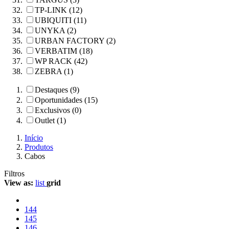
TP-LINK (12)
UBIQUITI (11)
UNYKA (2)
URBAN FACTORY (2)
VERBATIM (18)
WP RACK (42)
ZEBRA (1)
Destaques (9)
Oportunidades (15)
Exclusivos (0)
Outlet (1)
Início
Produtos
Cabos
Filtros
View as:
list
grid
144
145
146