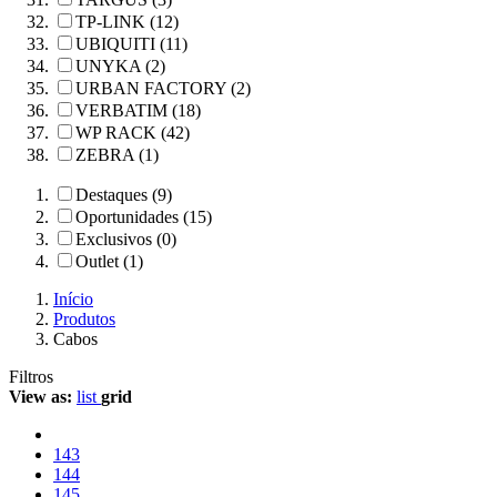
TP-LINK (12)
UBIQUITI (11)
UNYKA (2)
URBAN FACTORY (2)
VERBATIM (18)
WP RACK (42)
ZEBRA (1)
Destaques (9)
Oportunidades (15)
Exclusivos (0)
Outlet (1)
Início
Produtos
Cabos
Filtros
View as:
list
grid
143
144
145