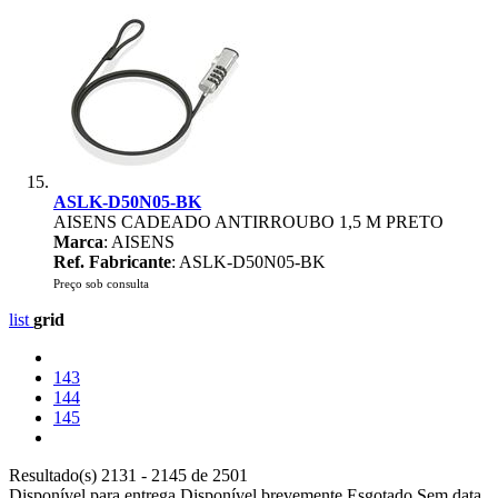
ASLK-D50N05-BK
AISENS CADEADO ANTIRROUBO 1,5 M PRETO
Marca
: AISENS
Ref. Fabricante
: ASLK-D50N05-BK
Preço sob consulta
list
grid
143
144
145
Resultado(s) 2131 - 2145 de 2501
Disponível para entrega
Disponível brevemente
Esgotado
Sem data