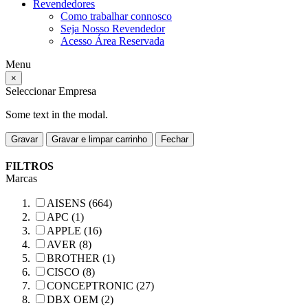
Revendedores
Como trabalhar connosco
Seja Nosso Revendedor
Acesso Área Reservada
Menu
×
Seleccionar Empresa
Some text in the modal.
Gravar
Gravar e limpar carrinho
Fechar
FILTROS
Marcas
AISENS (664)
APC (1)
APPLE (16)
AVER (8)
BROTHER (1)
CISCO (8)
CONCEPTRONIC (27)
DBX OEM (2)