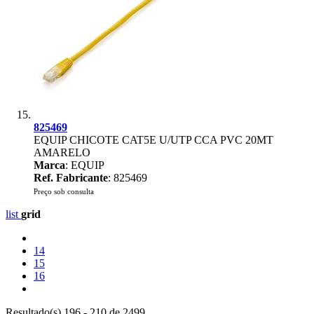
825469
EQUIP CHICOTE CAT5E U/UTP CCA PVC 20MT
AMARELO
Marca
: EQUIP
Ref. Fabricante
: 825469
Preço sob consulta
list
grid
14
15
16
Resultado(s) 196 - 210 de 2499