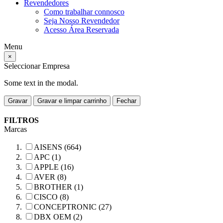
Revendedores
Como trabalhar connosco
Seja Nosso Revendedor
Acesso Área Reservada
Menu
×
Seleccionar Empresa
Some text in the modal.
Gravar
Gravar e limpar carrinho
Fechar
FILTROS
Marcas
AISENS (664)
APC (1)
APPLE (16)
AVER (8)
BROTHER (1)
CISCO (8)
CONCEPTRONIC (27)
DBX OEM (2)