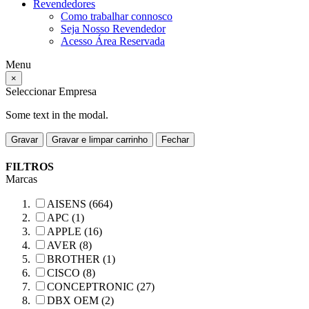
Revendedores
Como trabalhar connosco
Seja Nosso Revendedor
Acesso Área Reservada
Menu
×
Seleccionar Empresa
Some text in the modal.
Gravar
Gravar e limpar carrinho
Fechar
FILTROS
Marcas
AISENS (664)
APC (1)
APPLE (16)
AVER (8)
BROTHER (1)
CISCO (8)
CONCEPTRONIC (27)
DBX OEM (2)