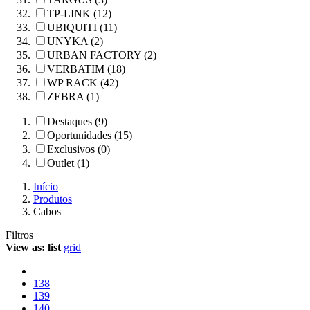
TP-LINK (12)
UBIQUITI (11)
UNYKA (2)
URBAN FACTORY (2)
VERBATIM (18)
WP RACK (42)
ZEBRA (1)
Destaques (9)
Oportunidades (15)
Exclusivos (0)
Outlet (1)
Início
Produtos
Cabos
Filtros
View as:
list
grid
138
139
140