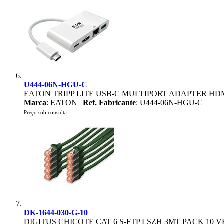
U444-06N-HGU-C
EATON TRIPP LITE USB-C MULTIPORT ADAPTER HDM
Marca
: EATON |
Ref. Fabricante
: U444-06N-HGU-C
Preço sob consulta
DK-1644-030-G-10
DIGITUS CHICOTE CAT 6 S-FTP LSZH 3MT PACK 10 