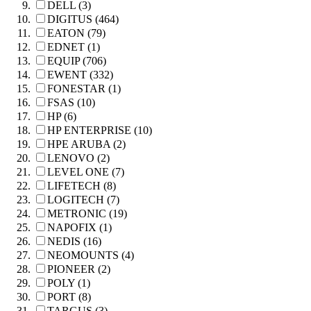
DELL (3)
DIGITUS (464)
EATON (79)
EDNET (1)
EQUIP (706)
EWENT (332)
FONESTAR (1)
FSAS (10)
HP (6)
HP ENTERPRISE (10)
HPE ARUBA (2)
LENOVO (2)
LEVEL ONE (7)
LIFETECH (8)
LOGITECH (7)
METRONIC (19)
NAPOFIX (1)
NEDIS (16)
NEOMOUNTS (4)
PIONEER (2)
POLY (1)
PORT (8)
TARGUS (3)