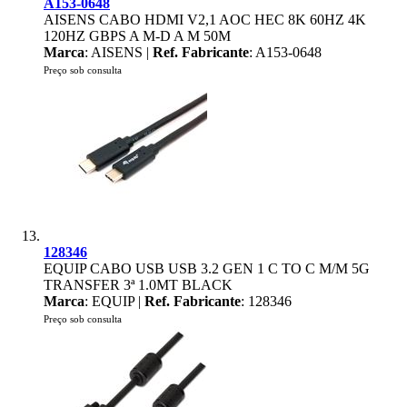
A153-0648
AISENS CABO HDMI V2,1 AOC HEC 8K 60HZ 4K
120HZ GBPS A M-D A M 50M
Marca
: AISENS |
Ref. Fabricante
: A153-0648
Preço sob consulta
128346
EQUIP CABO USB USB 3.2 GEN 1 C TO C M/M 5G
TRANSFER 3ª 1.0MT BLACK
Marca
: EQUIP |
Ref. Fabricante
: 128346
Preço sob consulta