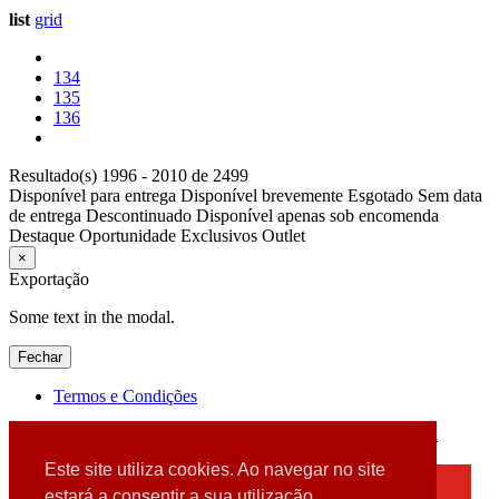
list
grid
134
135
136
Resultado(s) 1996 - 2010 de 2499
Disponível para entrega
Disponível brevemente
Esgotado
Sem data
de entrega
Descontinuado
Disponível apenas sob encomenda
Destaque
Oportunidade
Exclusivos
Outlet
×
Exportação
Some text in the modal.
Fechar
Termos e Condições
2026 © DATABOX - Informática, S.A. |
Criado por
Alidata
Este site utiliza cookies. Ao navegar no site
×
estará a consentir a sua utilização.
Detectamos que está a usar um browser desatualizado