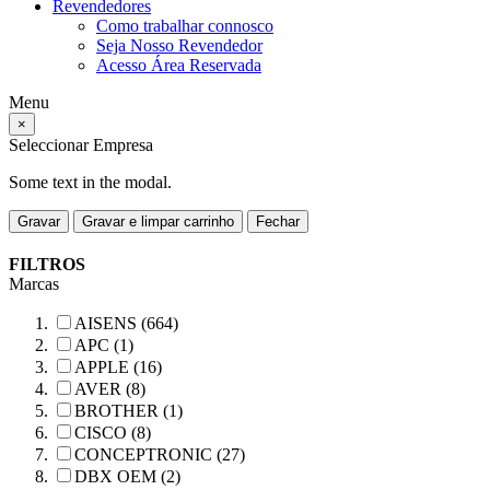
Revendedores
Como trabalhar connosco
Seja Nosso Revendedor
Acesso Área Reservada
Menu
×
Seleccionar Empresa
Some text in the modal.
Gravar
Gravar e limpar carrinho
Fechar
FILTROS
Marcas
AISENS (664)
APC (1)
APPLE (16)
AVER (8)
BROTHER (1)
CISCO (8)
CONCEPTRONIC (27)
DBX OEM (2)