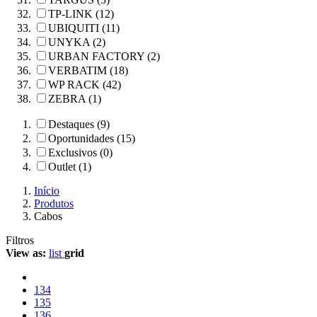
TP-LINK (12)
UBIQUITI (11)
UNYKA (2)
URBAN FACTORY (2)
VERBATIM (18)
WP RACK (42)
ZEBRA (1)
Destaques (9)
Oportunidades (15)
Exclusivos (0)
Outlet (1)
Início
Produtos
Cabos
Filtros
View as:
list
grid
134
135
136