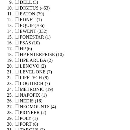
DELL (3)
DIGITUS (463)
EATON (79)
EDNET (1)
EQUIP (706)
EWENT (332)
FONESTAR (1)
FSAS (10)
HP (6)
HP ENTERPRISE (10)
HPE ARUBA (2)
LENOVO (2)
LEVEL ONE (7)
LIFETECH (8)
LOGITECH (7)
METRONIC (19)
NAPOFIX (1)
NEDIS (16)
NEOMOUNTS (4)
PIONEER (2)
POLY (1)
PORT (8)
TARGUS (3)