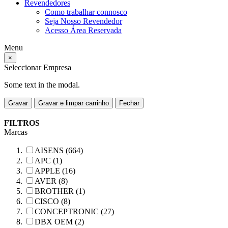
Revendedores
Como trabalhar connosco
Seja Nosso Revendedor
Acesso Área Reservada
Menu
×
Seleccionar Empresa
Some text in the modal.
Gravar
Gravar e limpar carrinho
Fechar
FILTROS
Marcas
AISENS (664)
APC (1)
APPLE (16)
AVER (8)
BROTHER (1)
CISCO (8)
CONCEPTRONIC (27)
DBX OEM (2)