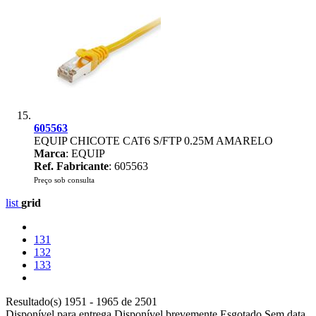
605563
EQUIP CHICOTE CAT6 S/FTP 0.25M AMARELO
Marca
: EQUIP
Ref. Fabricante
: 605563
Preço sob consulta
list
grid
131
132
133
Resultado(s) 1951 - 1965 de 2501
Disponível para entrega
Disponível brevemente
Esgotado
Sem data