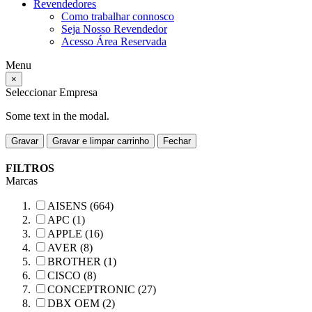
Revendedores
Como trabalhar connosco
Seja Nosso Revendedor
Acesso Área Reservada
Menu
×
Seleccionar Empresa
Some text in the modal.
Gravar
Gravar e limpar carrinho
Fechar
FILTROS
Marcas
AISENS (664)
APC (1)
APPLE (16)
AVER (8)
BROTHER (1)
CISCO (8)
CONCEPTRONIC (27)
DBX OEM (2)