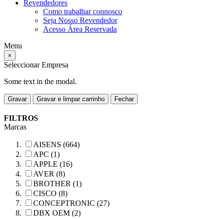
Revendedores
Como trabalhar connosco
Seja Nosso Revendedor
Acesso Área Reservada
Menu
×
Seleccionar Empresa
Some text in the modal.
Gravar
Gravar e limpar carrinho
Fechar
FILTROS
Marcas
AISENS (664)
APC (1)
APPLE (16)
AVER (8)
BROTHER (1)
CISCO (8)
CONCEPTRONIC (27)
DBX OEM (2)