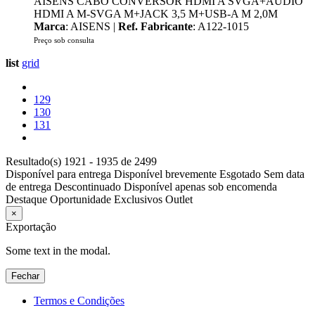
AISENS CABO CONVERSOR HDMI A SVGA+ÁUDIO
HDMI A M-SVGA M+JACK 3,5 M+USB-A M 2,0M
Marca
: AISENS |
Ref. Fabricante
: A122-1015
Preço sob consulta
list
grid
129
130
131
Resultado(s) 1921 - 1935 de 2499
Disponível para entrega
Disponível brevemente
Esgotado
Sem data
de entrega
Descontinuado
Disponível apenas sob encomenda
Destaque
Oportunidade
Exclusivos
Outlet
×
Exportação
Some text in the modal.
Fechar
Termos e Condições