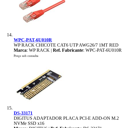
WPC-PAT-6U010R
WP RACK CHICOTE CAT6 UTP AWG26/7 1MT RED
Marca
: WP RACK |
Ref. Fabricante
: WPC-PAT-6U010R
Preço sob consulta
DS-33171
DIGITUS ADAPTADOR PLACA PCI-E ADD-ON M.2
NVMe SSD x16