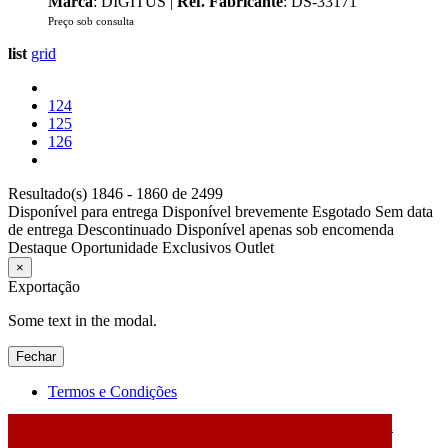
Marca
: DIGITUS |
Ref. Fabricante
: DS-33171
Preço sob consulta
list
grid
124
125
126
Resultado(s) 1846 - 1860 de 2499
Disponível para entrega
Disponível brevemente
Esgotado
Sem data
de entrega
Descontinuado
Disponível apenas sob encomenda
Destaque
Oportunidade
Exclusivos
Outlet
×
Exportação
Some text in the modal.
Fechar
Termos e Condições
2026 © DATABOX - Informática, S.A. |
Criado por
Alidata