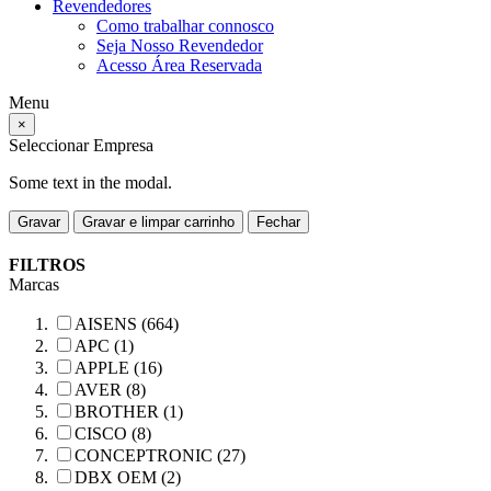
Revendedores
Como trabalhar connosco
Seja Nosso Revendedor
Acesso Área Reservada
Menu
×
Seleccionar Empresa
Some text in the modal.
Gravar
Gravar e limpar carrinho
Fechar
FILTROS
Marcas
AISENS (664)
APC (1)
APPLE (16)
AVER (8)
BROTHER (1)
CISCO (8)
CONCEPTRONIC (27)
DBX OEM (2)