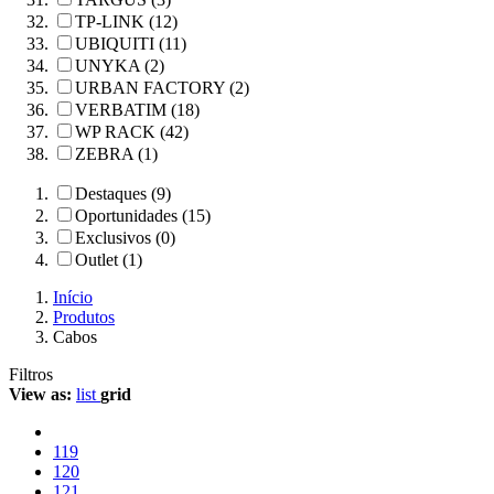
TP-LINK (12)
UBIQUITI (11)
UNYKA (2)
URBAN FACTORY (2)
VERBATIM (18)
WP RACK (42)
ZEBRA (1)
Destaques (9)
Oportunidades (15)
Exclusivos (0)
Outlet (1)
Início
Produtos
Cabos
Filtros
View as:
list
grid
119
120
121