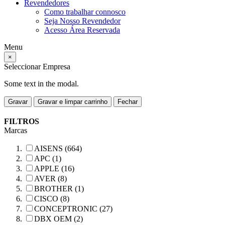
Revendedores
Como trabalhar connosco
Seja Nosso Revendedor
Acesso Área Reservada
Menu
×
Seleccionar Empresa
Some text in the modal.
Gravar
Gravar e limpar carrinho
Fechar
FILTROS
Marcas
AISENS (664)
APC (1)
APPLE (16)
AVER (8)
BROTHER (1)
CISCO (8)
CONCEPTRONIC (27)
DBX OEM (2)