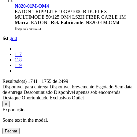
N820-01M-OM4
EATON TRIPP LITE 10GB/100GB DUPLEX
MULTIMODE 50/125 OM4 LSZH FIBER CABLE 1M
Marca
: EATON |
Ref. Fabricante
: N820-01M-OM4
Preço sob consulta
list
grid
117
118
119
Resultado(s) 1741 - 1755 de 2499
Disponível para entrega
Disponível brevemente
Esgotado
Sem data
de entrega
Descontinuado
Disponível apenas sob encomenda
Destaque
Oportunidade
Exclusivos
Outlet
×
Exportação
Some text in the modal.
Fechar