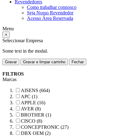
Revendedores
Como trabalhar connosco
Seja Nosso Revendedor
Acesso Área Reservada
Menu
×
Seleccionar Empresa
Some text in the modal.
Gravar
Gravar e limpar carrinho
Fechar
FILTROS
Marcas
AISENS (664)
APC (1)
APPLE (16)
AVER (8)
BROTHER (1)
CISCO (8)
CONCEPTRONIC (27)
DBX OEM (2)