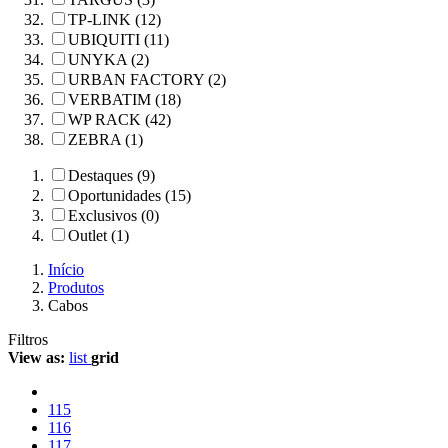
TP-LINK (12)
UBIQUITI (11)
UNYKA (2)
URBAN FACTORY (2)
VERBATIM (18)
WP RACK (42)
ZEBRA (1)
Destaques (9)
Oportunidades (15)
Exclusivos (0)
Outlet (1)
Início
Produtos
Cabos
Filtros
View as:
list
grid
115
116
117