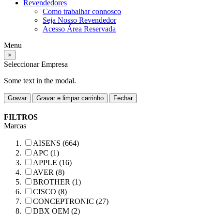
Revendedores
Como trabalhar connosco
Seja Nosso Revendedor
Acesso Área Reservada
Menu
×
Seleccionar Empresa
Some text in the modal.
Gravar
Gravar e limpar carrinho
Fechar
FILTROS
Marcas
AISENS (664)
APC (1)
APPLE (16)
AVER (8)
BROTHER (1)
CISCO (8)
CONCEPTRONIC (27)
DBX OEM (2)