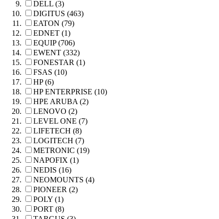
DELL (3)
DIGITUS (463)
EATON (79)
EDNET (1)
EQUIP (706)
EWENT (332)
FONESTAR (1)
FSAS (10)
HP (6)
HP ENTERPRISE (10)
HPE ARUBA (2)
LENOVO (2)
LEVEL ONE (7)
LIFETECH (8)
LOGITECH (7)
METRONIC (19)
NAPOFIX (1)
NEDIS (16)
NEOMOUNTS (4)
PIONEER (2)
POLY (1)
PORT (8)
TARGUS (3)