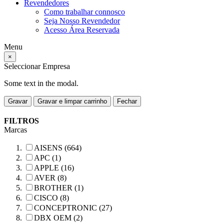
Revendedores
Como trabalhar connosco
Seja Nosso Revendedor
Acesso Área Reservada
Menu
×
Seleccionar Empresa
Some text in the modal.
Gravar
Gravar e limpar carrinho
Fechar
FILTROS
Marcas
AISENS (664)
APC (1)
APPLE (16)
AVER (8)
BROTHER (1)
CISCO (8)
CONCEPTRONIC (27)
DBX OEM (2)