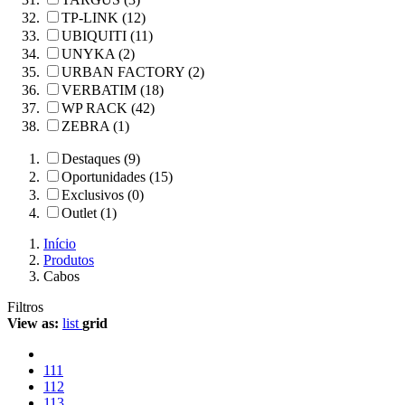
TP-LINK (12)
UBIQUITI (11)
UNYKA (2)
URBAN FACTORY (2)
VERBATIM (18)
WP RACK (42)
ZEBRA (1)
Destaques (9)
Oportunidades (15)
Exclusivos (0)
Outlet (1)
Início
Produtos
Cabos
Filtros
View as:
list
grid
111
112
113